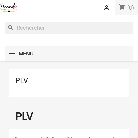
shopping_cart

(0)
search
MENU
PLV
PLV