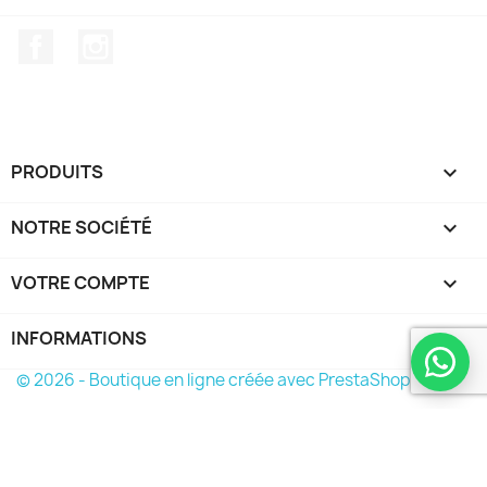
Facebook
Instagram
PRODUITS

NOTRE SOCIÉTÉ

VOTRE COMPTE

INFORMATIONS
keyboard_arrow_down
© 2026 - Boutique en ligne créée avec PrestaShop™