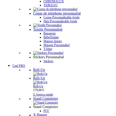
CHROMALUX
TABLEAU
Coque de telephone personnalisé
Coque Personnalisable Apple
Skin Personnalisable Apple
Textile Personnalisé
Bagagerie
Bébé/Enfant
Maison /loisirs
Masque Personnalisé
T-Shirt
Stickers Personnalisé
Stickers
Coté PRO
Roll-Up
Roll-Up
Roll-Up
179,00 €

Aperçu rapide
Stand Comptoire
Stand Comptoire
PLV
X-Banner