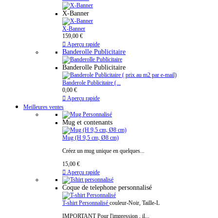
X-Banner
X-Banner
159,00 €

Aperçu rapide
Banderolle Publicitaire
Banderolle Publicitaire
Banderole Publicitaire (...
0,00 €

Aperçu rapide
Meilleures ventes
Mug et contenants
Mug (H 9,5 cm, Ø8 cm)
Créez un mug unique en quelques...
15,00 €

Aperçu rapide
Coque de telephone personnalisé
T-shirt Personnalisé
couleur-Noir, Taille-L
IMPORTANT Pour l'impression , il...