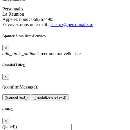
Personnaliz
La Réunion
Appelez-nous :
0692674905
Envoyez-nous un e-mail :
site_pz@personnaliz.re
Ajouter à ma liste d'envies
×
add_circle_outline
Créer une nouvelle liste
((modalTitle))
×
((confirmMessage))
((cancelText))
((modalDeleteText))
((title))
×
((label))