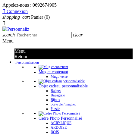
Appelez-nous :
0692674905

Connexion
shopping_cart
Panier
(0)

search
clear
Menu
Menu
Retour
Personnalisation
Mug et contenant
Mug / verre
Objet cadeau personnalisable
Badges
Bagagerie
Bijoux
porte clé / magnet
Puzzle
Cadre Photo Personnalisé
ACRYLIQUE
ARDOISE
BOIS