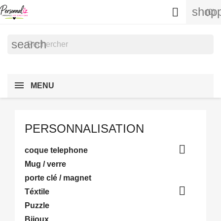
shopp

(0)
search
MENU
PERSONNALISATION

coque telephone
Mug / verre
porte clé / magnet

Téxtile
Puzzle
Bijoux