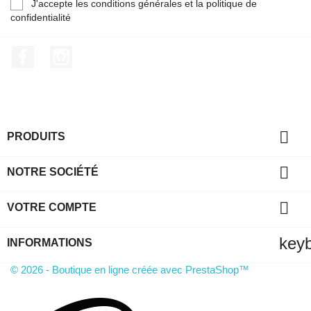
J'accepte les conditions générales et la politique de
confidentialité
Facebook
Instagram

PRODUITS

NOTRE SOCIÉTÉ

VOTRE COMPTE
key
INFORMATIONS
© 2026 - Boutique en ligne créée avec PrestaShop™