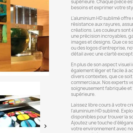
supérieure. Chaque pièce est
besoins et exprimer votre sty
L'aluminium HD sublimé offre 
résistance aux rayures, assur
créations. Les couleurs sont 
une précision incroyables, g
images et designs. Que ce so
ou des logos d'entreprise, n
détail avec une clarté except
En plus de son aspect visuel 
également léger et facile à ac
divers contextes, que ce soi
commerciaux. Nos experts vei
soigneusement fabriquée et fi
supérieure.
Laissez libre cours à votre c
l'aluminium HD sublimé. Expl
disponibles pour trouver la s
Ajoutez une touche d'éléganc

votre environnement avec no