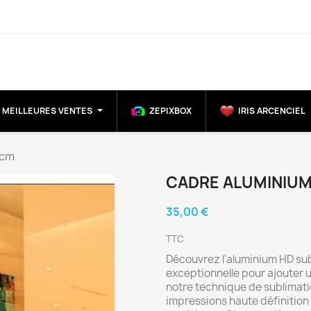
MEILLEURES VENTES
ZEPIXBOX
IRIS ARCENCIEL
 cm
CADRE ALUMINIUM
35,00 €
TTC
Découvrez l'aluminium HD sub
exceptionnelle pour ajouter 
notre technique de sublimati
impressions haute définition