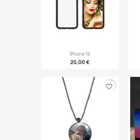
Aperçu rapide

IPhone 15
25,00 €
favorite_border