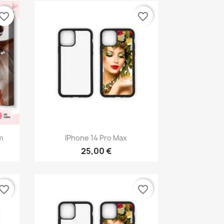
vorite_border
favorite_border
Aperçu rapide

m
IPhone 14 Pro Max
25,00 €
vorite_border
favorite_border