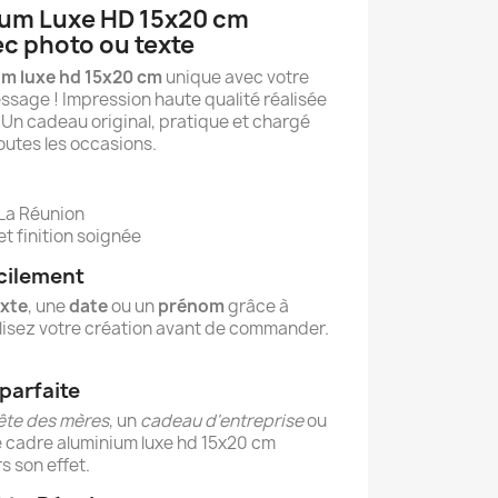
ium Luxe HD 15x20 cm
c photo ou texte
um luxe hd 15x20 cm
unique avec votre
ssage ! Impression haute qualité réalisée
 Un cadeau original, pratique et chargé
outes les occasions.
 La Réunion
t finition soignée
acilement
exte
, une
date
ou un
prénom
grâce à
ualisez votre création avant de commander.
parfaite
ête des mères
, un
cadeau d'entreprise
ou
 ce cadre aluminium luxe hd 15x20 cm
s son effet.