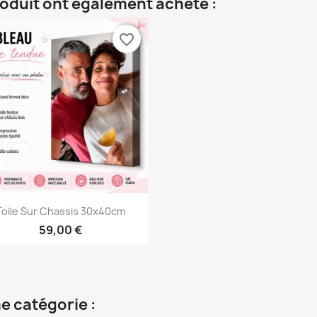
roduit ont également acheté :
favorite_border
Aperçu rapide

Toile Sur Chassis 30x40cm
59,00 €
e catégorie :