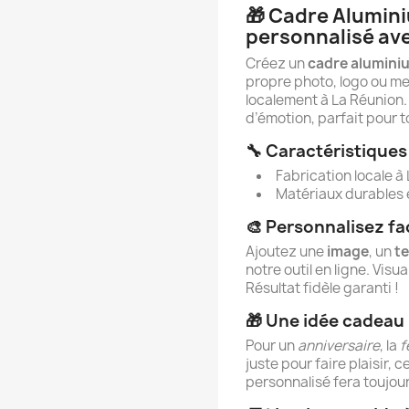
🎁 Cadre Alumin
personnalisé ave
Créez un
cadre alumini
propre photo, logo ou me
localement à La Réunion.
d’émotion, parfait pour t
🔧 Caractéristiques
Fabrication locale à
Matériaux durables e
🎨 Personnalisez f
Ajoutez une
image
, un
t
notre outil en ligne. Vis
Résultat fidèle garanti !
🎁 Une idée cadeau 
Pour un
anniversaire
, la
f
juste pour faire plaisir,
personnalisé fera toujour