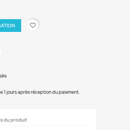
favorite_border
SATION
sés
e 1 jours après réception du paiement.
ls du produit