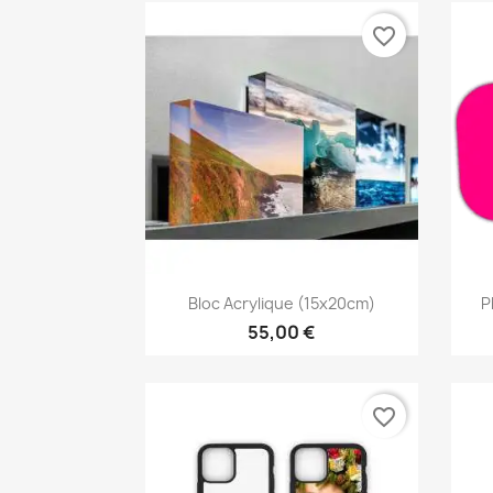
favorite_border
Aperçu rapide

Bloc Acrylique (15x20cm)
P
55,00 €
favorite_border