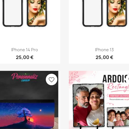
Aperçu rapide
Aperçu rapide


IPhone 14 Pro
IPhone 13
25,00 €
25,00 €
favorite_border
fa