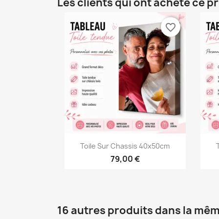
Les clients qui ont acheté ce p
favorite_border
Aperçu rapide

Toile Sur Chassis 40x50cm
79,00 €
16 autres produits dans la mêm