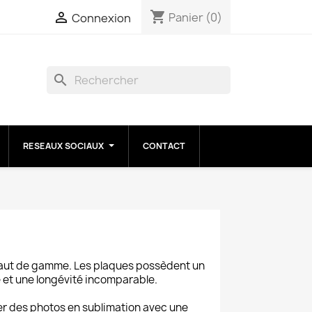
shopping_cart

Panier
(0)
Connexion
search
RESEAUX SOCIAUX
CONTACT
haut de gamme. Les plaques possèdent un
 et une longévité incomparable.
r des photos en sublimation avec une