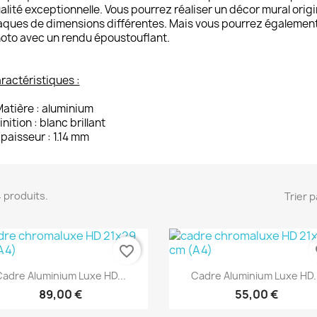
alité exceptionnelle. Vous pourrez réaliser un décor mural orig
aques de dimensions différentes. Mais vous pourrez également 
oto avec un rendu époustouflant.
ractéristiques :
atière : aluminium
Finition : blanc brillant
Epaisseur : 1.14 mm
 4 produits.
Trier p
favorite_border
fa
Aperçu rapide
Aperçu rapide


adre Aluminium Luxe HD...
Cadre Aluminium Luxe HD.
89,00 €
55,00 €