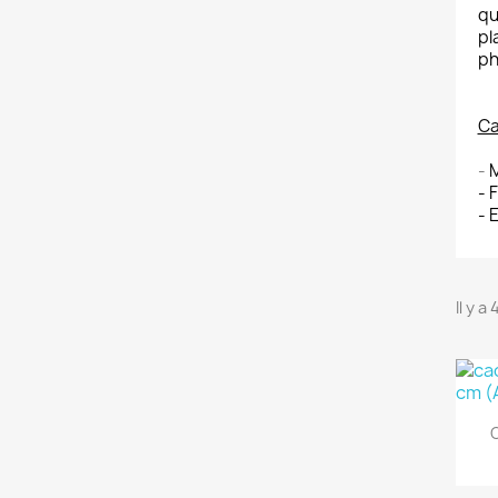
qu
pl
ph
Ca
-
M
- 
- 
Il y a
C