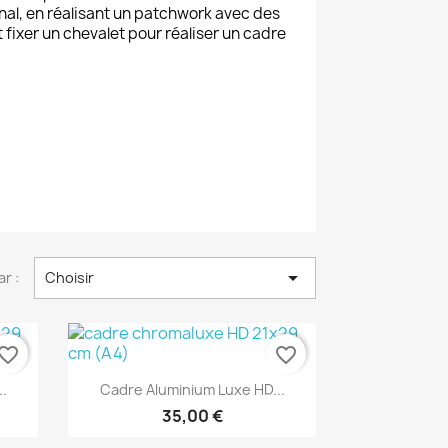
inal, en réalisant un patchwork avec des
fixer un chevalet pour réaliser un cadre

ar :
Choisir
vorite_border
favorite_border
Aperçu rapide

..
Cadre Aluminium Luxe HD...
35,00 €