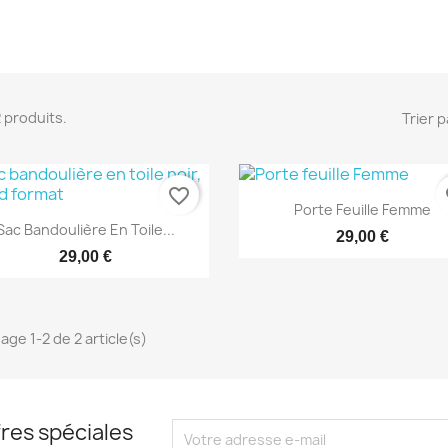
 2 produits.
Trier p
favorite_border
fa
Aperçu rapide

Porte Feuille Femme
Aperçu rapide

Sac Bandoulière En Toile...
29,00 €
29,00 €
age 1-2 de 2 article(s)
res spéciales